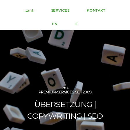
:zmt
SERVICES
KONTAKT
EN
IT
:zmt
PREMIUM-SERVICES SEIT 2009
ÜBERSETZUNG |
COPYWRITING | SEO